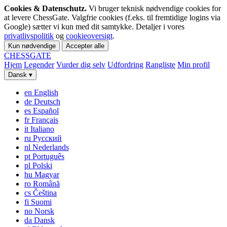
Cookies & Datenschutz.
Vi bruger teknisk nødvendige cookies for
at levere ChessGate. Valgfrie cookies (f.eks. til fremtidige logins via
Google) sætter vi kun med dit samtykke. Detaljer i vores
privatlivspolitik
og
cookieoversigt
.
Kun nødvendige
Accepter alle
CHESS
GATE
Hjem
Legender
Vurder dig selv
Udfordring
Rangliste
Min profil
Dansk
▾
en
English
de
Deutsch
es
Español
fr
Français
it
Italiano
ru
Русский
nl
Nederlands
pt
Português
pl
Polski
hu
Magyar
ro
Română
cs
Čeština
fi
Suomi
no
Norsk
da
Dansk