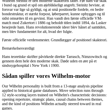
Wilhelm Steinitz er den moderne skakteoris fader. Før ham var skak
i bund og grund et spil om øjeblikkeligt angreb; Steinitz beviste, at
forsvar var lige så gyldigt, og at små positionelle fordele, en bedre
bondestruktur, et stærkt forpost, løberparret, kunne opbygges og til
sidst omsættes til en gevinst. Han vandt den første officielle VM-
match mod Zukertort i 1886 og beholdt titlen indtil 1894, da Lasker
besejrede ham. Hans revolutionerende ideer blev hånet af samtiden,
men blev fundamentet for alt, hvad der fulgte.
Første officielle verdensmester. Grundlægger af positionel skakteori.
Bemærkelsesværdigt
Hans teoretiske skrifter påvirkede direkte Tarrasch, Nimzowitsch og
gennem dem hele den moderne skak. Døde uden en øre på et
sindssygehospital i New York i 1900.
Sådan spiller vores Wilhelm-motor
Our Wilhelm personality is built from a 13-stage analysis pipeline
applied to historical game databases. Move selection runs through
12 style-scoring layers trained on Wilhelm's characteristic decisions:
opening repertoire, strategic plans, causal chains between themes,
and the kind of positions Wilhelm actually steered toward in real
games.