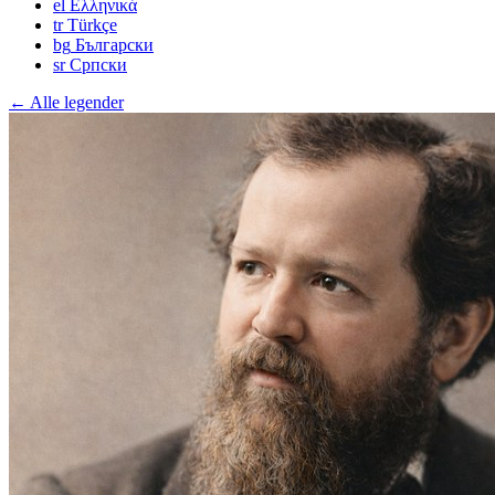
el
Ελληνικά
tr
Türkçe
bg
Български
sr
Српски
← Alle legender