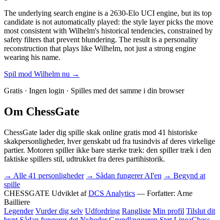
The underlying search engine is a 2630-Elo UCI engine, but its top
candidate is not automatically played: the style layer picks the move
most consistent with Wilhelm's historical tendencies, constrained by
safety filters that prevent blundering. The result is a personality
reconstruction that plays like Wilhelm, not just a strong engine
wearing his name.
Spil mod Wilhelm nu →
Gratis · Ingen login · Spilles med det samme i din browser
Om ChessGate
ChessGate lader dig spille skak online gratis mod 41 historiske
skakpersonligheder, hver genskabt ud fra tusindvis af deres virkelige
partier. Motoren spiller ikke bare stærke træk: den spiller træk i den
faktiske spillers stil, udtrukket fra deres partihistorik.
→ Alle 41 personligheder
→ Sådan fungerer AI'en
→ Begynd at
spille
CHESSGATE
Udviklet af
DCS Analytics
— Forfatter:
Arne
Bailliere
Legender
Vurder dig selv
Udfordring
Rangliste
Min profil
Tilslut dit
bræt
Sådan fungerer det
Nyheder
Grundlæggeren
Støt
LineaChess