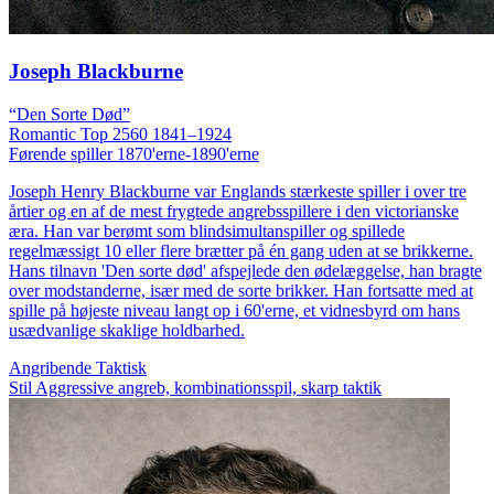
Joseph Blackburne
“Den Sorte Død”
Romantic
Top 2560
1841–1924
Førende spiller 1870'erne-1890'erne
Joseph Henry Blackburne var Englands stærkeste spiller i over tre
årtier og en af de mest frygtede angrebsspillere i den victorianske
æra. Han var berømt som blindsimultanspiller og spillede
regelmæssigt 10 eller flere brætter på én gang uden at se brikkerne.
Hans tilnavn 'Den sorte død' afspejlede den ødelæggelse, han bragte
over modstanderne, især med de sorte brikker. Han fortsatte med at
spille på højeste niveau langt op i 60'erne, et vidnesbyrd om hans
usædvanlige skaklige holdbarhed.
Angribende
Taktisk
Stil
Aggressive angreb, kombinationsspil, skarp taktik