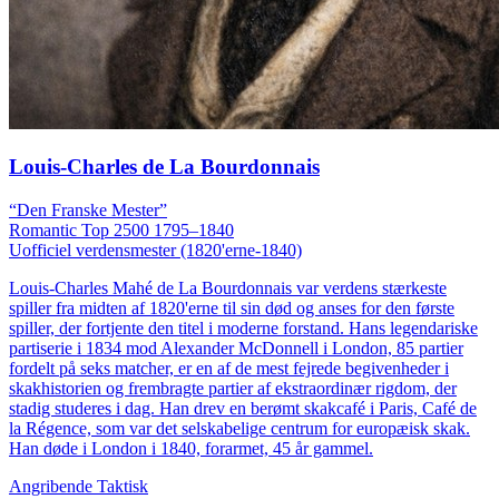
Louis-Charles de La Bourdonnais
“Den Franske Mester”
Romantic
Top 2500
1795–1840
Uofficiel verdensmester (1820'erne-1840)
Louis-Charles Mahé de La Bourdonnais var verdens stærkeste
spiller fra midten af 1820'erne til sin død og anses for den første
spiller, der fortjente den titel i moderne forstand. Hans legendariske
partiserie i 1834 mod Alexander McDonnell i London, 85 partier
fordelt på seks matcher, er en af de mest fejrede begivenheder i
skakhistorien og frembragte partier af ekstraordinær rigdom, der
stadig studeres i dag. Han drev en berømt skakcafé i Paris, Café de
la Régence, som var det selskabelige centrum for europæisk skak.
Han døde i London i 1840, forarmet, 45 år gammel.
Angribende
Taktisk