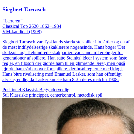
Siegbert Tarrasch
“Læreren”
Classical
Top 2620
1862–1934
VM-kandidat (1908)
Siegbert Tarrasch var Tysklands stærkeste spiller i tre årtier og en af
de mest indflydelsesrige skaklærere nogensinde. Hans bøger 'Det
skakspil' og 'Trehundrede skakpartier' var standardlærebøger for
generationer af spillere. Han satte Steinitz' ideer i system som faste
regler, en filosofi der gjorde ham til en glimrende lærer, men også
gjorde ham sårbar over for spillere, der brød reglerne med kløgt.
Hans bitre rivalisering med Emanuel Lasker, som han offentligt
afviste, endte, da Lasker knuste ham 8-3 i deres match i 1908.
Positionel
Klassisk
Begyndervenlig
Stil
Klassiske principper, centerkontrol, metodisk spil