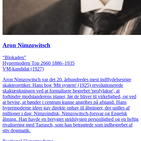
Aron Nimzowitsch
“Blokaden”
Hypermodern
Top 2660
1886–1935
VM-kandidat (1927)
Aron Nimzowitsch var det 20. århundredes mest indflydelsesrige
skakteoretiker. Hans bog 'Mit system' (1925) revolutionerede
skaktænkningen ved at formalisere begrebet 'profylakse', at
forhindre modstanderens planer, før de bliver til virkelighed, og ved
at bevise, at bønder i centrum kunne angribes på afstand. Hans
hypermoderne ideer gav direkte ophav til åbninger, der spilles af
millioner i dag: Nimzoindisk, Nimzowitsch-forsvar og Engelsk
åbning. Han havde en berygtet stridslysten personlighed og en heftig
rivalisering med Tarrasch, som han betragtede som indbegrebet af
stiv dogmatik.