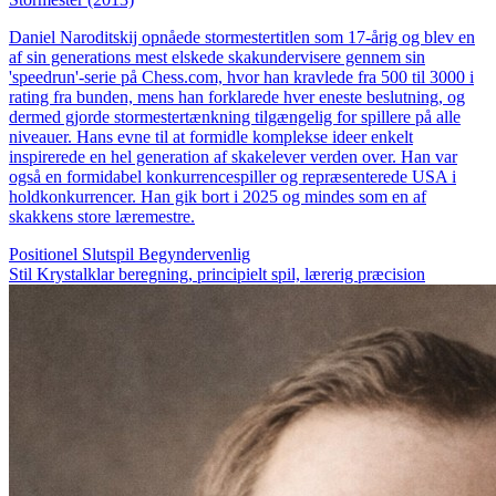
Daniel Naroditskij opnåede stormestertitlen som 17-årig og blev en
af sin generations mest elskede skakundervisere gennem sin
'speedrun'-serie på Chess.com, hvor han kravlede fra 500 til 3000 i
rating fra bunden, mens han forklarede hver eneste beslutning, og
dermed gjorde stormestertænkning tilgængelig for spillere på alle
niveauer. Hans evne til at formidle komplekse ideer enkelt
inspirerede en hel generation af skakelever verden over. Han var
også en formidabel konkurrencespiller og repræsenterede USA i
holdkonkurrencer. Han gik bort i 2025 og mindes som en af
skakkens store læremestre.
Positionel
Slutspil
Begyndervenlig
Stil
Krystalklar beregning, principielt spil, lærerig præcision