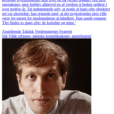
operationer, men forblev alligevel en af verdens ti bedste spillere i
over tredive år. Tal indrømmede selv, at nogle af hans ofre objektivt
set var ukorrekte: han regnede med, at det psykologiske pres ville
være for meget for modstanderne at håndtere. Han sagde engang:
'Der findes to slags ofre: de korrekte og mine.'
Angribende
Taktisk
Verdensmester
Sværest
Stil
Vilde ofringer, taktiske komplikationer, angrebsgeni