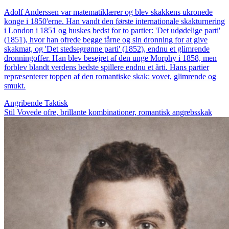
Adolf Anderssen var matematiklærer og blev skakkens ukronede
konge i 1850'erne. Han vandt den første internationale skakturnering
i London i 1851 og huskes bedst for to partier: 'Det udødelige parti'
(1851), hvor han ofrede begge tårne og sin dronning for at give
skakmat, og 'Det stedsegrønne parti' (1852), endnu et glimrende
dronningoffer. Han blev besejret af den unge Morphy i 1858, men
forblev blandt verdens bedste spillere endnu et årti. Hans partier
repræsenterer toppen af den romantiske skak: vovet, glimrende og
smukt.
Angribende
Taktisk
Stil
Vovede ofre, brillante kombinationer, romantisk angrebsskak