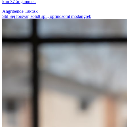
kun 37 år gammel.
Angribende
Taktisk
Stil
Sej forsvar, solidt spil, opfindsomt modangreb