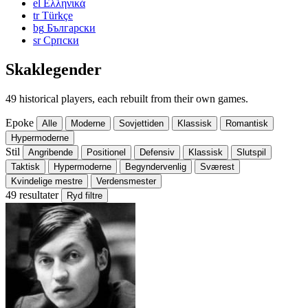
el
Ελληνικά
tr
Türkçe
bg
Български
sr
Српски
Skaklegender
49 historical players, each rebuilt from their own games.
Epoke
Alle
Moderne
Sovjettiden
Klassisk
Romantisk
Hypermoderne
Stil
Angribende
Positionel
Defensiv
Klassisk
Slutspil
Taktisk
Hypermoderne
Begyndervenlig
Sværest
Kvindelige mestre
Verdensmester
49 resultater
Ryd filtre