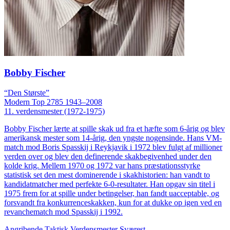
Bobby Fischer
“Den Største”
Modern
Top 2785
1943–2008
11. verdensmester (1972-1975)
Bobby Fischer lærte at spille skak ud fra et hæfte som 6-årig og blev
amerikansk mester som 14-årig, den yngste nogensinde. Hans VM-
match mod Boris Spasskij i Reykjavik i 1972 blev fulgt af millioner
verden over og blev den definerende skakbegivenhed under den
kolde krig. Mellem 1970 og 1972 var hans præstationsstyrke
statistisk set den mest dominerende i skakhistorien: han vandt to
kandidatmatcher med perfekte 6-0-resultater. Han opgav sin titel i
1975 frem for at spille under betingelser, han fandt uacceptable, og
forsvandt fra konkurrenceskakken, kun for at dukke op igen ved en
revanchematch mod Spasskij i 1992.
Angribende
Taktisk
Verdensmester
Sværest