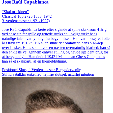
José Raúl Capablanca
“Skakmaskinen”
Classical
Top 2725
1888–1942
3. verdensmester (1921-1927)
José Raúl Capablanca lærte efter sigende at spille skak som 4-årig
ved at se sin far spille og rettede straks et ulovligt træk: hans
naturlige talent var tydeligt fra begyndelsen. Han var ubesejret i otte
år i træk fra 1916 til 1924, en stime der omfattede hans VM-sejr
over Lasker. Hans spil havde en næsten overnaturlig klarhed: han så
den enkleste vej gennem enhver stilling og havde sjældent brug for
at beregne dybt. Han døde i 1942 i Manhattan Chess Club, mens
han så et skakparti, af en hjerneblødning.
Positionel
Slutspil
Verdensmester
Begyndervenlig
Stil
Krystalklar enkelhed, fejlfrie slutspil, naturlig intuition