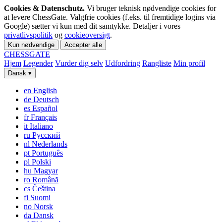
Cookies & Datenschutz.
Vi bruger teknisk nødvendige cookies for
at levere ChessGate. Valgfrie cookies (f.eks. til fremtidige logins via
Google) sætter vi kun med dit samtykke. Detaljer i vores
privatlivspolitik
og
cookieoversigt
.
Kun nødvendige
Accepter alle
CHESS
GATE
Hjem
Legender
Vurder dig selv
Udfordring
Rangliste
Min profil
Dansk
▾
en
English
de
Deutsch
es
Español
fr
Français
it
Italiano
ru
Русский
nl
Nederlands
pt
Português
pl
Polski
hu
Magyar
ro
Română
cs
Čeština
fi
Suomi
no
Norsk
da
Dansk