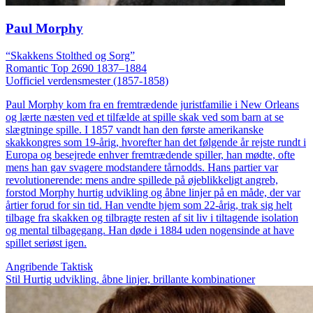
Paul Morphy
“Skakkens Stolthed og Sorg”
Romantic
Top 2690
1837–1884
Uofficiel verdensmester (1857-1858)
Paul Morphy kom fra en fremtrædende juristfamilie i New Orleans
og lærte næsten ved et tilfælde at spille skak ved som barn at se
slægtninge spille. I 1857 vandt han den første amerikanske
skakkongres som 19-årig, hvorefter han det følgende år rejste rundt i
Europa og besejrede enhver fremtrædende spiller, han mødte, ofte
mens han gav svagere modstandere tårnodds. Hans partier var
revolutionerende: mens andre spillede på øjeblikkeligt angreb,
forstod Morphy hurtig udvikling og åbne linjer på en måde, der var
årtier forud for sin tid. Han vendte hjem som 22-årig, trak sig helt
tilbage fra skakken og tilbragte resten af sit liv i tiltagende isolation
og mental tilbagegang. Han døde i 1884 uden nogensinde at have
spillet seriøst igen.
Angribende
Taktisk
Stil
Hurtig udvikling, åbne linjer, brillante kombinationer