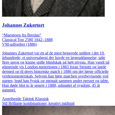
Johannes Zukertort
“Maestroen fra Breslau”
Classical
Top 2580
1842–1888
VM-udfordrer (1886)
Johannes Zukertort var en af de mest begavede spillere i det 19.
århundrede, et universalgeni der havde en lægeuddannelse, talte
flere sprog og kunne spille blindskak på højt niveau. Han vandt på
glimrende vis London-turneringen i 1883 foran Steinitz og lagde
dermed op til deres historiske match i 1886 om det første officielle
verdensmesterskab. Selvom han førte matchen overbevisende ved
starten, brød han fysisk og mentalt sammen under presset og tabte.
Han døde blot to år senere i 1888, udmattet af sygdom, 45 år
gammel.
Angribende
Taktisk
Klassisk
Stil
Brillante kombinationer, kreativt midtspil