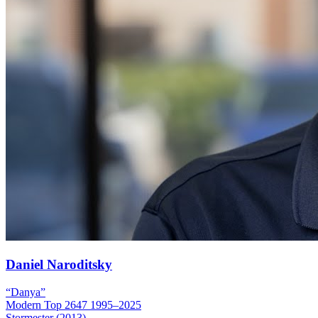
Daniel Naroditsky
“Danya”
Modern
Top 2647
1995–2025
Stormester (2013)