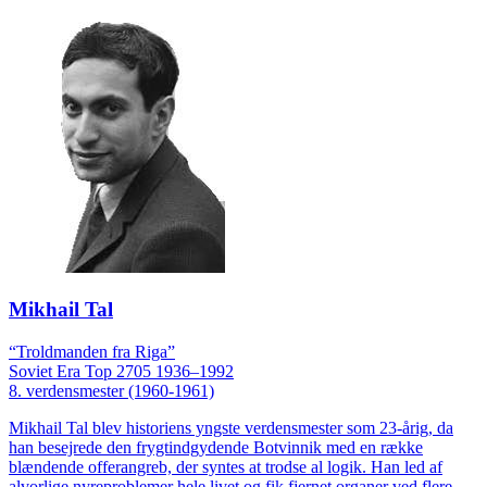
Mikhail Tal
“Troldmanden fra Riga”
Soviet Era
Top 2705
1936–1992
8. verdensmester (1960-1961)
Mikhail Tal blev historiens yngste verdensmester som 23-årig, da
han besejrede den frygtindgydende Botvinnik med en række
blændende offerangreb, der syntes at trodse al logik. Han led af
alvorlige nyreproblemer hele livet og fik fjernet organer ved flere