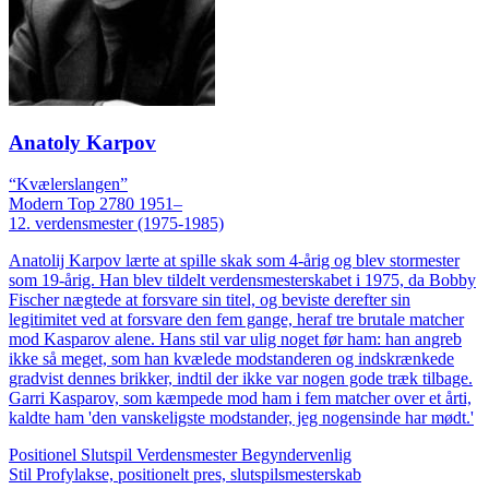
Anatoly Karpov
“Kvælerslangen”
Modern
Top 2780
1951–
12. verdensmester (1975-1985)
Anatolij Karpov lærte at spille skak som 4-årig og blev stormester
som 19-årig. Han blev tildelt verdensmesterskabet i 1975, da Bobby
Fischer nægtede at forsvare sin titel, og beviste derefter sin
legitimitet ved at forsvare den fem gange, heraf tre brutale matcher
mod Kasparov alene. Hans stil var ulig noget før ham: han angreb
ikke så meget, som han kvælede modstanderen og indskrænkede
gradvist dennes brikker, indtil der ikke var nogen gode træk tilbage.
Garri Kasparov, som kæmpede mod ham i fem matcher over et årti,
kaldte ham 'den vanskeligste modstander, jeg nogensinde har mødt.'
Positionel
Slutspil
Verdensmester
Begyndervenlig
Stil
Profylakse, positionelt pres, slutspilsmesterskab