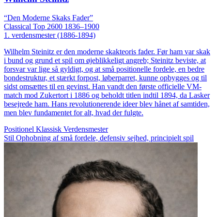
“Den Moderne Skaks Fader”
Classical
Top 2600
1836–1900
1. verdensmester (1886-1894)
Wilhelm Steinitz er den moderne skakteoris fader. Før ham var skak
i bund og grund et spil om øjeblikkeligt angreb; Steinitz beviste, at
forsvar var lige så gyldigt, og at små positionelle fordele, en bedre
bondestruktur, et stærkt forpost, løberparret, kunne opbygges og til
sidst omsættes til en gevinst. Han vandt den første officielle VM-
match mod Zukertort i 1886 og beholdt titlen indtil 1894, da Lasker
besejrede ham. Hans revolutionerende ideer blev hånet af samtiden,
men blev fundamentet for alt, hvad der fulgte.
Positionel
Klassisk
Verdensmester
Stil
Ophobning af små fordele, defensiv sejhed, principielt spil