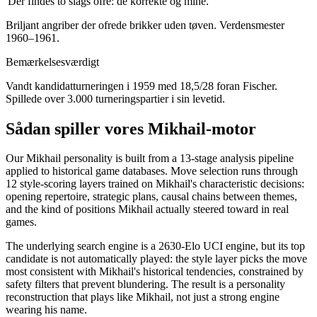
'Der findes to slags ofre: de korrekte og mine.'
Briljant angriber der ofrede brikker uden tøven. Verdensmester
1960–1961.
Bemærkelsesværdigt
Vandt kandidatturneringen i 1959 med 18,5/28 foran Fischer.
Spillede over 3.000 turneringspartier i sin levetid.
Sådan spiller vores Mikhail-motor
Our Mikhail personality is built from a 13-stage analysis pipeline
applied to historical game databases. Move selection runs through
12 style-scoring layers trained on Mikhail's characteristic decisions:
opening repertoire, strategic plans, causal chains between themes,
and the kind of positions Mikhail actually steered toward in real
games.
The underlying search engine is a 2630-Elo UCI engine, but its top
candidate is not automatically played: the style layer picks the move
most consistent with Mikhail's historical tendencies, constrained by
safety filters that prevent blundering. The result is a personality
reconstruction that plays like Mikhail, not just a strong engine
wearing his name.