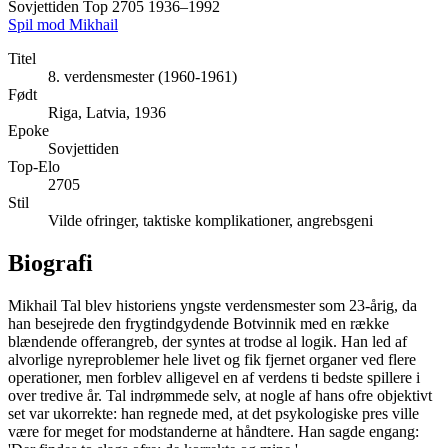
Sovjettiden
Top 2705
1936–1992
Spil mod Mikhail
Titel
8. verdensmester (1960-1961)
Født
Riga, Latvia, 1936
Epoke
Sovjettiden
Top-Elo
2705
Stil
Vilde ofringer, taktiske komplikationer, angrebsgeni
Biografi
Mikhail Tal blev historiens yngste verdensmester som 23-årig, da
han besejrede den frygtindgydende Botvinnik med en række
blændende offerangreb, der syntes at trodse al logik. Han led af
alvorlige nyreproblemer hele livet og fik fjernet organer ved flere
operationer, men forblev alligevel en af verdens ti bedste spillere i
over tredive år. Tal indrømmede selv, at nogle af hans ofre objektivt
set var ukorrekte: han regnede med, at det psykologiske pres ville
være for meget for modstanderne at håndtere. Han sagde engang: