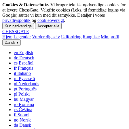
Cookies & Datenschutz.
Vi bruger teknisk nødvendige cookies for
at levere ChessGate. Valgfrie cookies (f.eks. til fremtidige logins via
Google) sætter vi kun med dit samtykke. Detaljer i vores
privatlivspolitik
og
cookieoversigt
.
Kun nødvendige
Accepter alle
CHESS
GATE
Hjem
Legender
Vurder dig selv
Udfordring
Rangliste
Min profil
Dansk
▾
en
English
de
Deutsch
es
Español
fr
Français
it
Italiano
ru
Русский
nl
Nederlands
pt
Português
pl
Polski
hu
Magyar
ro
Română
cs
Čeština
fi
Suomi
no
Norsk
da
Dansk