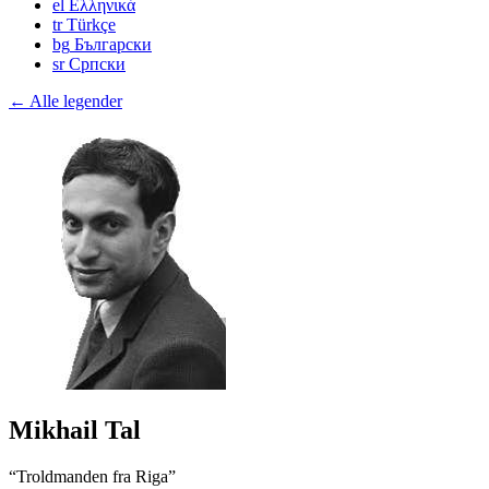
el
Ελληνικά
tr
Türkçe
bg
Български
sr
Српски
← Alle legender
Mikhail Tal
“Troldmanden fra Riga”