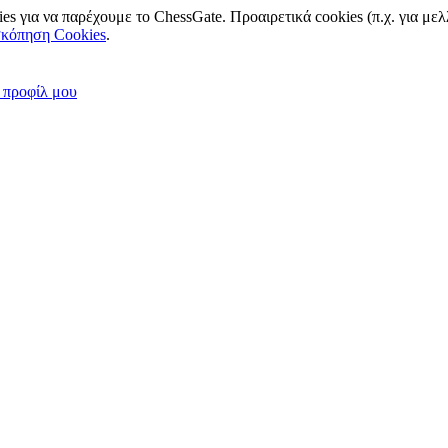
s για να παρέχουμε το ChessGate. Προαιρετικά cookies (π.χ. για με
σκόπηση Cookies
.
 προφίλ μου