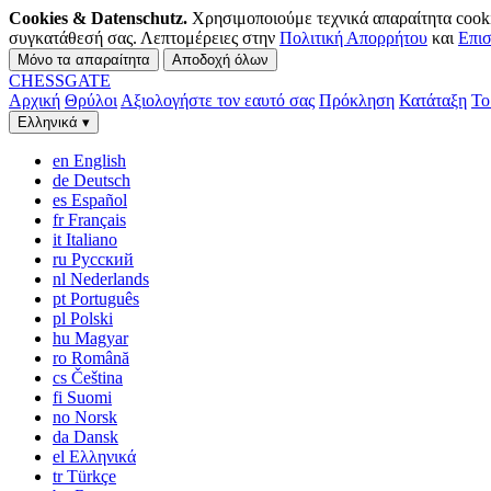
Cookies & Datenschutz.
Χρησιμοποιούμε τεχνικά απαραίτητα cookie
συγκατάθεσή σας. Λεπτομέρειες στην
Πολιτική Απορρήτου
και
Επι
Μόνο τα απαραίτητα
Αποδοχή όλων
CHESS
GATE
Αρχική
Θρύλοι
Αξιολογήστε τον εαυτό σας
Πρόκληση
Κατάταξη
Το
Ελληνικά
▾
en
English
de
Deutsch
es
Español
fr
Français
it
Italiano
ru
Русский
nl
Nederlands
pt
Português
pl
Polski
hu
Magyar
ro
Română
cs
Čeština
fi
Suomi
no
Norsk
da
Dansk
el
Ελληνικά
tr
Türkçe