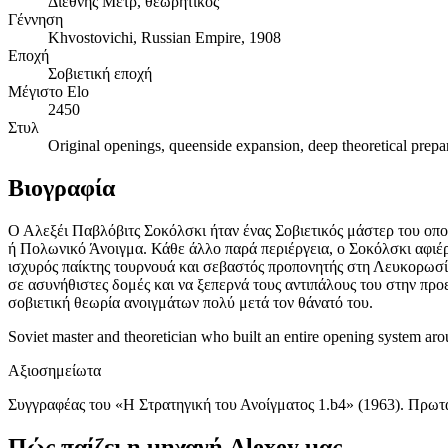
Διεθνής Μετρ, θεωρητικός
Γέννηση
Khvostovichi, Russian Empire, 1908
Εποχή
Σοβιετική εποχή
Μέγιστο Elo
2450
Στυλ
Original openings, queenside expansion, deep theoretical prepara
Βιογραφία
Ο Αλεξέι Παβλόβιτς Σοκόλσκι ήταν ένας Σοβιετικός μάστερ του οπο
ή Πολωνικό Άνοιγμα. Κάθε άλλο παρά περιέργεια, ο Σοκόλσκι αφιέρ
ισχυρός παίκτης τουρνουά και σεβαστός προπονητής στη Λευκορωσία
σε ασυνήθιστες δομές και να ξεπερνά τους αντιπάλους του στην πρ
σοβιετική θεωρία ανοιγμάτων πολύ μετά τον θάνατό του.
Soviet master and theoretician who built an entire opening system a
Αξιοσημείωτα
Συγγραφέας του «Η Στρατηγική του Ανοίγματος 1.b4» (1963). Πρω
Πώς παίζει η μηχανή Alexey μας