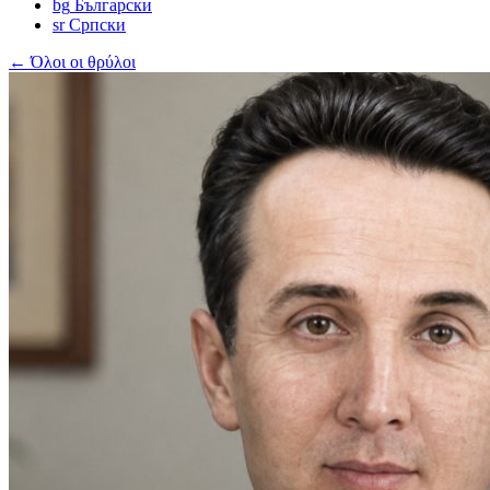
bg
Български
sr
Српски
← Όλοι οι θρύλοι