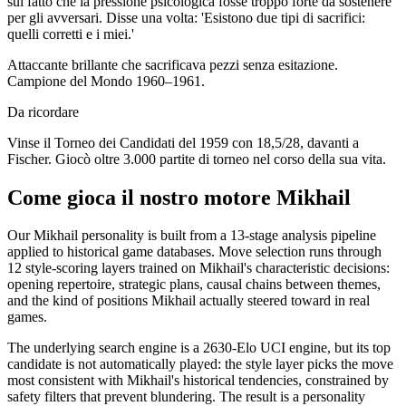
sul fatto che la pressione psicologica fosse troppo forte da sostenere
per gli avversari. Disse una volta: 'Esistono due tipi di sacrifici:
quelli corretti e i miei.'
Attaccante brillante che sacrificava pezzi senza esitazione.
Campione del Mondo 1960–1961.
Da ricordare
Vinse il Torneo dei Candidati del 1959 con 18,5/28, davanti a
Fischer. Giocò oltre 3.000 partite di torneo nel corso della sua vita.
Come gioca il nostro motore Mikhail
Our Mikhail personality is built from a 13-stage analysis pipeline
applied to historical game databases. Move selection runs through
12 style-scoring layers trained on Mikhail's characteristic decisions:
opening repertoire, strategic plans, causal chains between themes,
and the kind of positions Mikhail actually steered toward in real
games.
The underlying search engine is a 2630-Elo UCI engine, but its top
candidate is not automatically played: the style layer picks the move
most consistent with Mikhail's historical tendencies, constrained by
safety filters that prevent blundering. The result is a personality