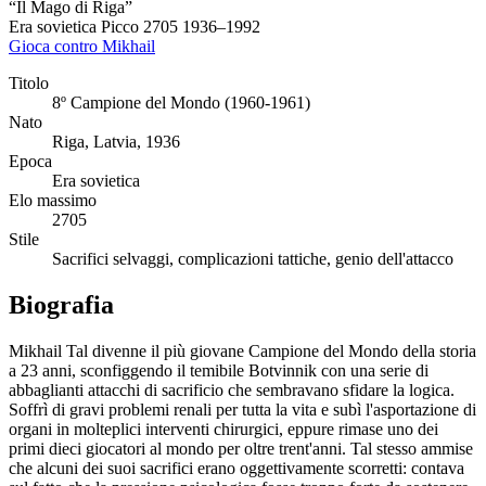
“Il Mago di Riga”
Era sovietica
Picco 2705
1936–1992
Gioca contro Mikhail
Titolo
8º Campione del Mondo (1960-1961)
Nato
Riga, Latvia, 1936
Epoca
Era sovietica
Elo massimo
2705
Stile
Sacrifici selvaggi, complicazioni tattiche, genio dell'attacco
Biografia
Mikhail Tal divenne il più giovane Campione del Mondo della storia
a 23 anni, sconfiggendo il temibile Botvinnik con una serie di
abbaglianti attacchi di sacrificio che sembravano sfidare la logica.
Soffrì di gravi problemi renali per tutta la vita e subì l'asportazione di
organi in molteplici interventi chirurgici, eppure rimase uno dei
primi dieci giocatori al mondo per oltre trent'anni. Tal stesso ammise
che alcuni dei suoi sacrifici erano oggettivamente scorretti: contava