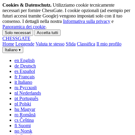
Cookies & Datenschutz.
Utilizziamo cookie tecnicamente
necessari per fornire ChessGate. I cookie opzionali (ad esempio per
futuri accessi tramite Google) vengono impostati solo con il tuo
consenso. I dettagli nella nostra
Informativa sulla privacy
e
Panoramica dei cookie
.
Solo necessari
Accetta tutti
CHESS
GATE
Home
Leggende
Valuta te stesso
Sfida
Classifica
Il mio profilo
Italiano
▾
en
English
de
Deutsch
es
Español
fr
Français
it
Italiano
ru
Русский
nl
Nederlands
pt
Português
pl
Polski
hu
Magyar
ro
Română
cs
Čeština
fi
Suomi
no
Norsk