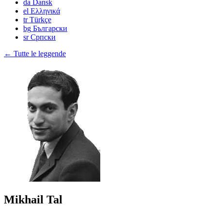
da
Dansk
el
Ελληνικά
tr
Türkçe
bg
Български
sr
Српски
← Tutte le leggende
Mikhail Tal