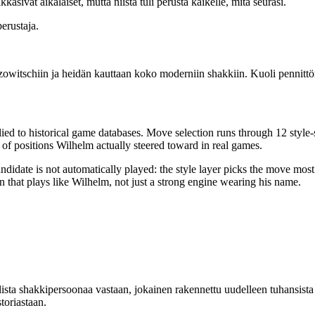
asivat aikalaiset, mutta niistä tuli perusta kaikelle, mitä seurasi.
erustaja.
imzowitschiin ja heidän kauttaan koko moderniin shakkiin. Kuoli pennit
lied to historical game databases. Move selection runs through 12 style-
d of positions Wilhelm actually steered toward in real games.
didate is not automatically played: the style layer picks the move most 
ion that plays like Wilhelm, not just a strong engine wearing his name.
ista shakkipersoonaa vastaan, jokainen rakennettu uudelleen tuhansista h
toriastaan.