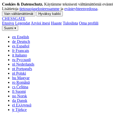
Cookies & Datenschutz.
Käytämme teknisesti välttämättömiä evästeit
Lisätietoja
tietosuojaselosteessamme
ja
evästeyhteenvedossa
.
Vain välttämättömät
Hyväksy kaikki
CHESS
GATE
Etusivu
Legendat
Arvioi itsesi
Haaste
Tuloslista
Oma profiili
Suomi
▾
en
English
de
Deutsch
es
Español
fr
Français
it
Italiano
ru
Русский
nl
Nederlands
pt
Português
pl
Polski
hu
Magyar
ro
Română
cs
Čeština
fi
Suomi
no
Norsk
da
Dansk
el
Ελληνικά
tr
Türkçe