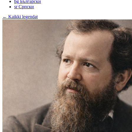
bg
Български
sr
Српски
← Kaikki legendat