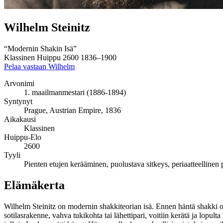
Wilhelm Steinitz
“Modernin Shakin Isä”
Klassinen
Huippu 2600
1836–1900
Pelaa vastaan Wilhelm
Arvonimi
1. maailmanmestari (1886-1894)
Syntynyt
Prague, Austrian Empire, 1836
Aikakausi
Klassinen
Huippu-Elo
2600
Tyyli
Pienten etujen kerääminen, puolustava sitkeys, periaatteellinen 
Elämäkerta
Wilhelm Steinitz on modernin shakkiteorian isä. Ennen häntä shakki oli 
sotilasrakenne, vahva tukikohta tai lähettipari, voitiin kerätä ja lopu