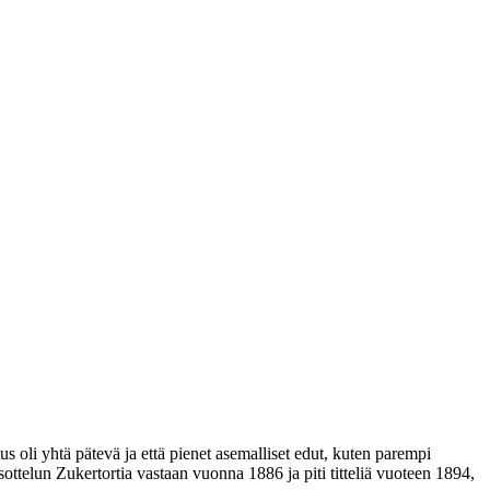
s oli yhtä pätevä ja että pienet asemalliset edut, kuten parempi
sottelun Zukertortia vastaan vuonna 1886 ja piti titteliä vuoteen 1894,