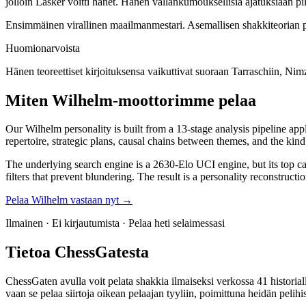
jolloin Lasker voitti hänet. Hänen vallankumouksellisia ajatuksiaan pilkk
Ensimmäinen virallinen maailmanmestari. Asemallisen shakkiteorian p
Huomionarvoista
Hänen teoreettiset kirjoituksensa vaikuttivat suoraan Tarraschiin, N
Miten Wilhelm-moottorimme pelaa
Our Wilhelm personality is built from a 13-stage analysis pipeline app
repertoire, strategic plans, causal chains between themes, and the kin
The underlying search engine is a 2630-Elo UCI engine, but its top can
filters that prevent blundering. The result is a personality reconstruct
Pelaa Wilhelm vastaan nyt →
Ilmainen · Ei kirjautumista · Pelaa heti selaimessasi
Tietoa ChessGatesta
ChessGaten avulla voit pelata shakkia ilmaiseksi verkossa 41 historiall
vaan se pelaa siirtoja oikean pelaajan tyyliin, poimittuna heidän pelihis