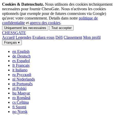
Cookies & Datenschutz.
Nous utilisons des cookies techniquement
necessaires pour fournir ChessGate. Nous n'activons les cookies
optionnels (par exemple pour de futures connexions via Google)
qu'avec votre consentement. Details dans notre
politique de
confidentialite
et
apercu des cookies
.
Uniquement les necessaires
Tout accepter
CHESS
GATE
Accueil
Legendes
Evaluez-vous
Défi
Classement
Mon profil
Français
▾
en
English
de
Deutsch
es
Español
fr
Français
it
Italiano
ru
Русский
nl
Nederlands
pt
Português
pl
Polski
hu
Magyar
ro
Română
cs
Čeština
fi
Suomi
no
Norsk