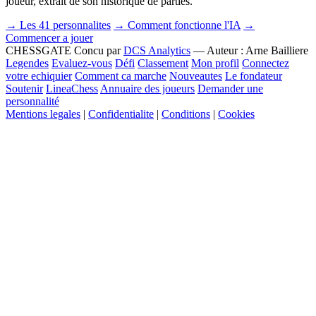
joueur, extrait de son historique de parties.
→ Les 41 personnalites
→ Comment fonctionne l'IA
→
Commencer a jouer
CHESSGATE
Concu par
DCS Analytics
— Auteur :
Arne Bailliere
Legendes
Evaluez-vous
Défi
Classement
Mon profil
Connectez
votre echiquier
Comment ca marche
Nouveautes
Le fondateur
Soutenir
LineaChess
Annuaire des joueurs
Demander une
personnalité
Mentions legales
|
Confidentialite
|
Conditions
|
Cookies