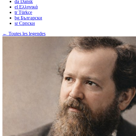
da
Dansk
el
Ελληνικά
tr
Türkçe
bg
Български
sr
Српски
← Toutes les legendes